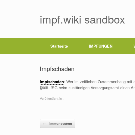
Zum
Inhalt
springen
impf.wiki sandbox
Startseite
IMPFUNGEN
Impfschaden
Impfschaden
: Wer im zeitlichen Zusammenhang mit ei
§60ff IfSG beim zuständigen Versorgungsamt einen Ant
Veröffentlicht in .
Beitragsnavigation
←
Immunsystem