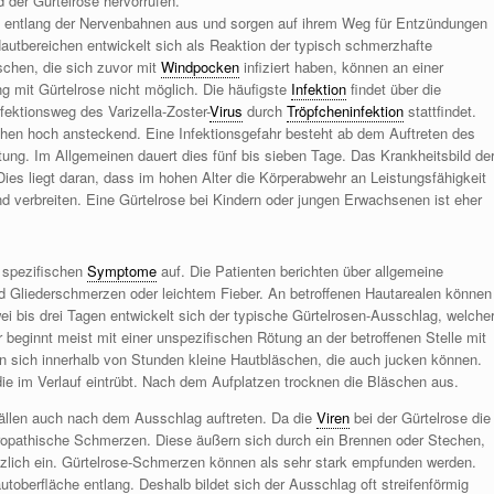
d der Gürtelrose hervorrufen.
entlang der Nervenbahnen aus und sorgen auf ihrem Weg für Entzündungen
autbereichen entwickelt sich als Reaktion der typisch schmerzhafte
schen, die sich zuvor mit
Windpocken
infiziert haben, können an einer
ng mit Gürtelrose nicht möglich. Die häufigste
Infektion
findet über die
nfektionsweg des Varizella-Zoster-
Virus
durch
Tröpfcheninfektion
stattfindet.
schen hoch ansteckend. Eine Infektionsgefahr besteht ab dem Auftreten des
ung. Im Allgemeinen dauert dies fünf bis sieben Tage. Das Krankheitsbild de
 Dies liegt daran, dass im hohen Alter die Körperabwehr an Leistungsfähigkeit
nd verbreiten. Eine Gürtelrose bei Kindern oder jungen Erwachsenen ist eher
 spezifischen
Symptome
auf. Die Patienten berichten über allgemeine
d Gliederschmerzen oder leichtem Fieber. An betroffenen Hautarealen können
i bis drei Tagen entwickelt sich der typische Gürtelrosen-Ausschlag, welche
 beginnt meist mit einer unspezifischen Rötung an der betroffenen Stelle mit
 sich innerhalb von Stunden kleine Hautbläschen, die auch jucken können.
, die im Verlauf eintrübt. Nach dem Aufplatzen trocknen die Bläschen aus.
ällen auch nach dem Ausschlag auftreten. Da die
Viren
bei der Gürtelrose die
ropathische Schmerzen. Diese äußern sich durch ein Brennen oder Stechen,
lich ein. Gürtelrose-Schmerzen können als sehr stark empfunden werden.
berfläche entlang. Deshalb bildet sich der Ausschlag oft streifenförmig