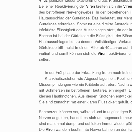
Virus
jederzeit wieder aktivieren und das Krankheitsbil
Bei einer Reaktivierung der
Viren
breiten sich die
Viren
des betroffenen Nervengewebes. In den betreffenden H
Hautausschlag der Gürtelrose. Das bedeutet, nur Men
Gürtelrose erkranken. Somit ist eine direkte Anstecku
infektiöse Flüssigkeit des Ausschlages statt, da der I
Ebenso ist bei der Gürtelrose die Flüssigkeit der Blä
Hautausschlages bis zu dessen Vollständigen Verkrust
Gürtelrose tritt meist in einem Alter ab 40 Jahren auf.
verliert und somit können sich die
Viren
reaktivieren u
selten.
In der Frühphase der Erkrankung treten noch keine
Krankheitszeichen wie Abgeschlagenheit, Kopf- un
Missempfindungen wie ein Kribbeln auftreten. Nach zwe
mit Schmerzen im betroffenen Hautareal einhergeht. Er
kleinen Hautknötchen. Aus diesen Knötchen entwickeln
Sie sind zunächst mit einer klaren Flüssigkeit gefüllt
Schmerzen können vor, während und in ungünstigen F
Nerven angreifen, handelt es sich um sogenannte neu
sind manchmal dumpf und schießen immer wieder plötz
Die
Viren
wandern bestimmte Nervenbahnen an der Hauto