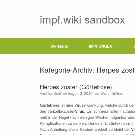
Zum
Inhalt
springen
impf.wiki sandbox
Startseite
IMPFUNGEN
Kategorie-Archiv:
Herpes zost
Herpes zoster (Gürtelrose)
Veröffentlicht am
August 3, 2020
von
Mona Nöltner
Gürtelrose
ist eine Viruserkrankung, welche durch de
den Varizella-Zoster-
Virus
. Ein schmerzhafter Hautauss
heilt in der Regel nach wenigen Wochen folgenlos wied
Komplikationen zu senken. Bei einer Erstinfektion mit 
Nach Abheilung dieser Kinderkrankheit verbleibt der
Vi