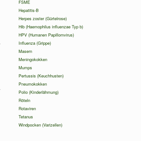
FSME
Hepatitis-B
Herpes zoster (Gürtelrose)
Hib (Haemophilus influenzae Typ b)
HPV (Humanen Papillomvirus)
Influenza (Grippe)
r
Masern
Meningokokken
Mumps
Pertussis (Keuchhusten)
Pneumokokken
r
Polio (Kinderlähmung)
Röteln
Rotaviren
Tetanus
Windpocken (Varizellen)