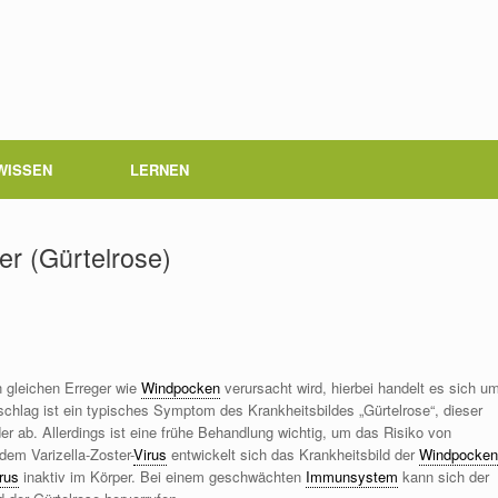
WISSEN
LERNEN
er (Gürtelrose)
n gleichen Erreger wie
Windpocken
verursacht wird, hierbei handelt es sich u
chlag ist ein typisches Symptom des Krankheitsbildes „Gürtelrose“, dieser
er ab. Allerdings ist eine frühe Behandlung wichtig, um das Risiko von
dem Varizella-Zoster-
Virus
entwickelt sich das Krankheitsbild der
Windpocken
rus
inaktiv im Körper. Bei einem geschwächten
Immunsystem
kann sich der