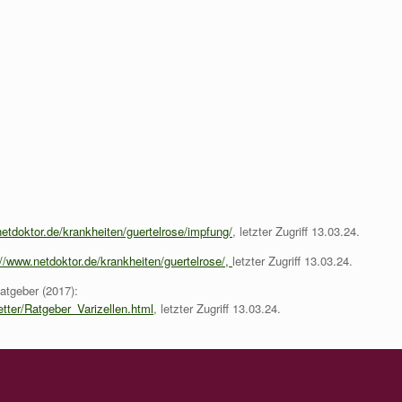
netdoktor.de/krankheiten/guertelrose/impfung/
, letzter Zugriff 13.03.24.
://www.netdoktor.de/krankheiten/guertelrose/,
letzter Zugriff 13.03.24.
atgeber (2017):
etter/Ratgeber_Varizellen.html
, letzter Zugriff 13.03.24.