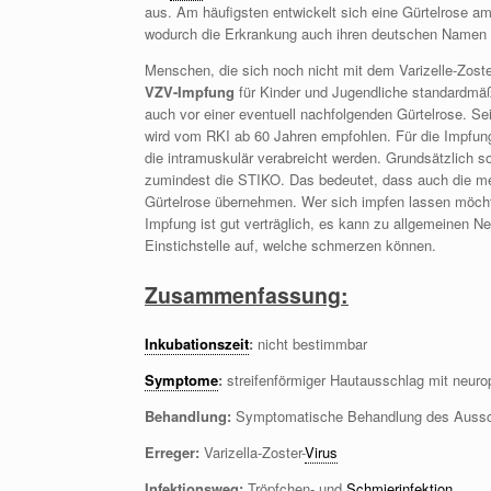
aus. Am häufigsten entwickelt sich eine Gürtelrose am
wodurch die Erkrankung auch ihren deutschen Namen „G
Menschen, die sich noch nicht mit dem Varizelle-Zoste
VZV-Impfung
für Kinder und Jugendliche standardmäß
auch vor einer eventuell nachfolgenden Gürtelrose. Sei
wird vom RKI ab 60 Jahren empfohlen. Für die Impfun
die intramuskulär verabreicht werden. Grundsätzlich s
zumindest die STIKO. Das bedeutet, dass auch die me
Gürtelrose übernehmen. Wer sich impfen lassen möcht
Impfung ist gut verträglich, es kann zu allgemeinen
Einstichstelle auf, welche schmerzen können.
Zusammenfassung:
Inkubationszeit
:
nicht bestimmbar
Symptome
:
streifenförmiger Hautausschlag mit neur
Behandlung:
Symptomatische Behandlung des Auss
Erreger:
Varizella-Zoster-
Virus
Infektionsweg:
Tröpfchen- und
Schmierinfektion