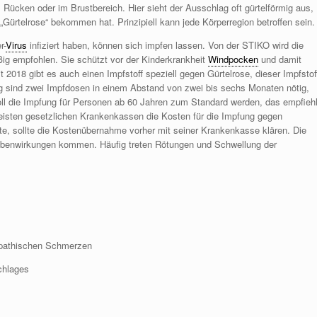
 Rücken oder im Brustbereich. Hier sieht der Ausschlag oft gürtelförmig aus,
ürtelrose“ bekommen hat. Prinzipiell kann jede Körperregion betroffen sein.
r-
Virus
infiziert haben, können sich impfen lassen. Von der STIKO wird die
ig empfohlen. Sie schützt vor der Kinderkrankheit
Windpocken
und damit
t 2018 gibt es auch einen Impfstoff speziell gegen Gürtelrose, dieser Impfstof
g sind zwei Impfdosen in einem Abstand von zwei bis sechs Monaten nötig,
oll die Impfung für Personen ab 60 Jahren zum Standard werden, das empfiehl
isten gesetzlichen Krankenkassen die Kosten für die Impfung gegen
e, sollte die Kostenübernahme vorher mit seiner Krankenkasse klären. Die
 Nebenwirkungen kommen. Häufig treten Rötungen und Schwellung der
opathischen Schmerzen
chlages