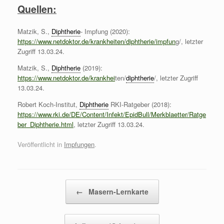
Quellen:
Matzik, S.,
Diphtherie
- Impfung (2020):
https://www.netdoktor.de/krankheiten/diphtherie/impfun
g/, letzter
Zugriff 13.03.24.
Matzik, S.,
Diphtherie
(2019):
https://www.netdoktor.de/krankhei
ten/
diphtherie
/, letzter Zugriff
13.03.24.
Robert Koch-Institut,
Diphtherie
RKI-Ratgeber (2018):
https://www.rki.de/DE/Content/Infekt/EpidBull/Merkblaetter/Ratge
ber_Diphtherie.html
, letzter Zugriff 13.03.24.
Veröffentlicht in
Impfungen
.
Beitragsnavigation
←
Masern-Lernkarte