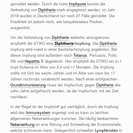
gemeldet werden. Durch die hohe
Impfquote
konnte die
Verbreitung von
Diphtherie
stark eingegrenzt werden, im Jahr
2018 wurden in Deutschland nur noch 27 Fälle gemeldet. Die
Krankheit ist jedoch nicht, wie beispielsweise Pocken,
ausgerottet.
Um die Verbreitung von
Diphtherie
weiterhin einzugrenzen,
empfiehlt die STIKO eine
Diphtherie
-Impfung
. Die
Diphtherie
-
Impfung wird meist in einer Sechsfachimpfung angeboten. Bei
dieser Impfung sind außerdem noch
Tetanus
, Pertussis, Polio,
Hib und
Hepatitis
B abgedeckt. Hier empfiehlt die STIKO ein 2+1
Impf-Schema im Alter von 2,4 und 11 Monaten. Die Impfung
sollte mit fünf bis sechs Jahren und im Alter von neun bis 17
Jahren nochmals verabreicht werden. Nach einer erfolgreichen
Grundimmunisierung
muss der Impfschutz gegen
Diphtherie
alle
zehn Jahre aufgefrischt werden, da der Impfschutz mit der Zeit
nachlässt.
In der Regel ist der Impfstoff gut verträglich, durch die Impfung
wird das
Immunsystem
angeregt und es kann zu leichten
allgemeinen Nebenwirkungen kommen. Die häufig beobachtete
Nebenwirkung
ist eine Rötung und Schwellung der Einstichstelle,
welche schmerzen kann. Gelegentlich schwellen
Lymphknoten
in