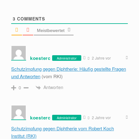
3
COMMENTS
Meistbewertet
koesterc
2 Jahre vor
Administrator
Schutzimpfung gegen Diphtherie: Häufig gestellte Fragen
und Antworten
(vom RKI)
Antworten
0
koesterc
2 Jahre vor
Administrator
Schutzimpfung gegen Diphtherie vom Robert Koch
Institut (RKI)