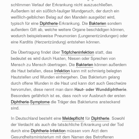
schlimmen Verlauf der Erkrankung nicht auszuschließen.
Außerdem ist ein süßlich-fauliger Mundgeruch, der durch ein
weißlich-gelblichen Belag auf den Mandeln ausgelöst wird,
typisch für eine
Diphtherie
-Erkrankung. Die
Bakterien
sondern
außerdem Gift ab, welche weitere Organe beschädigen können,
wodurch beispielsweise Pneumonien (Lungenentzündungen) oder
eine Karditis (Herzentzündung) entstehen können.
Die Übertragung findet über
Tröpfcheninfektion
statt, das
bedeutet es wird durch Husten, Niesen oder Sprechen von
Mensch zu Mensch übertragen. Die
Bakterien
können außerdem
die Haut befallen, diese
Infektion
kann mit schmierig belegten
Hautstellen und Wunden einhergehen. Das Bakterium gelang
durch offene Wunden in die Haut und kann dort auch Geschwüre
hervorrufen, diese nennt man dann
Haut- oder Wunddiphtherie
.
Besonders gefährlich ist es, dass noch vor Ausbruch der ersten
Diphtherie
-
Symptome
die Träger des Bakteriums ansteckend
sind.
In Deutschland besteht eine
Meldepflicht
für
Diphtherie
. Sowohl
der Verdacht als auch die tatsächliche Erkrankung und der Tod
durch eine
Diphtherie
-
Infektion
müssen vom Arzt dem
Gesundheitsministerium mit dem Namen des Betroffenen