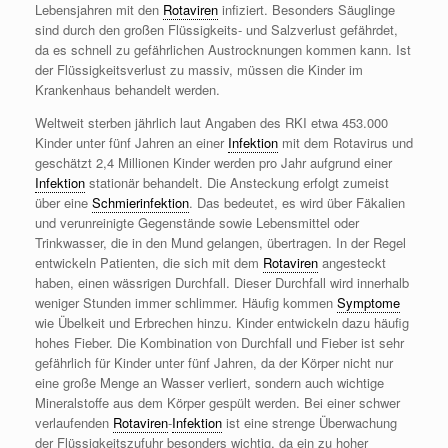
Lebensjahren mit den
Rotaviren
infiziert. Besonders Säuglinge
sind durch den großen Flüssigkeits- und Salzverlust gefährdet,
da es schnell zu gefährlichen Austrocknungen kommen kann. Ist
der Flüssigkeitsverlust zu massiv, müssen die Kinder im
Krankenhaus behandelt werden.
Weltweit sterben jährlich laut Angaben des RKI etwa 453.000
Kinder unter fünf Jahren an einer
Infektion
mit dem Rotavirus und
geschätzt 2,4 Millionen Kinder werden pro Jahr aufgrund einer
Infektion
stationär behandelt. Die Ansteckung erfolgt zumeist
über eine
Schmierinfektion
. Das bedeutet, es wird über Fäkalien
und verunreinigte Gegenstände sowie Lebensmittel oder
Trinkwasser, die in den Mund gelangen, übertragen. In der Regel
entwickeln Patienten, die sich mit dem
Rotaviren
angesteckt
haben, einen wässrigen Durchfall. Dieser Durchfall wird innerhalb
weniger Stunden immer schlimmer. Häufig kommen
Symptome
wie Übelkeit und Erbrechen hinzu. Kinder entwickeln dazu häufig
hohes Fieber. Die Kombination von Durchfall und Fieber ist sehr
gefährlich für Kinder unter fünf Jahren, da der Körper nicht nur
eine große Menge an Wasser verliert, sondern auch wichtige
Mineralstoffe aus dem Körper gespült werden. Bei einer schwer
verlaufenden
Rotaviren
-
Infektion
ist eine strenge Überwachung
der Flüssigkeitszufuhr besonders wichtig, da ein zu hoher