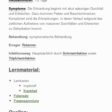
Inkubationszeit
: 1-3 Tage
Symptome
: Die Erkrankung beginnt mit akut wässrigen Durchfall
und Erbrechen. Dazu kommen Fieber und Bauchschmerzen.
Kompliziert sind die Erkrankungen, in deren Verlauf aufgrund des
zeitlichen Auftretens von massiven Durchfällen und Erbrechen
zu Dehydration kommt.
Behandlung
: symptomatische Behandlung
Erreger
:
Rotaviren
Infektionsweg
: Hauptsächlich durch
Schmierinfektion
sowie
Tröpfcheninfektion
Lernmaterial:
Lernkarten
Impfstoff
Krankheit
Foliensatz
Fragensammlung
Quellen: