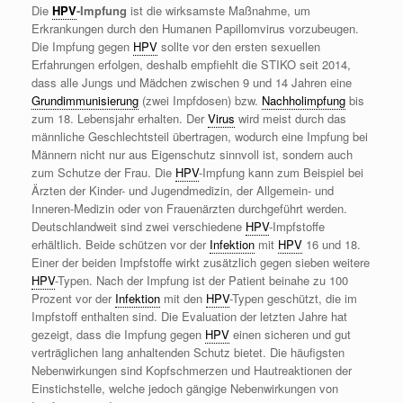
Die
HPV
-Impfung
ist die wirksamste Maßnahme, um
Erkrankungen durch den Humanen Papillomvirus vorzubeugen.
Die Impfung gegen
HPV
sollte vor den ersten sexuellen
Erfahrungen erfolgen, deshalb empfiehlt die STIKO seit 2014,
dass alle Jungs und Mädchen zwischen 9 und 14 Jahren eine
Grundimmunisierung
(zwei Impfdosen) bzw.
Nachholimpfung
bis
zum 18. Lebensjahr erhalten. Der
Virus
wird meist durch das
männliche Geschlechtsteil übertragen, wodurch eine Impfung bei
Männern nicht nur aus Eigenschutz sinnvoll ist, sondern auch
zum Schutze der Frau. Die
HPV
-Impfung kann zum Beispiel bei
Ärzten der Kinder- und Jugendmedizin, der Allgemein- und
Inneren-Medizin oder von Frauenärzten durchgeführt werden.
Deutschlandweit sind zwei verschiedene
HPV
-Impfstoffe
erhältlich. Beide schützen vor der
Infektion
mit
HPV
16 und 18.
Einer der beiden Impfstoffe wirkt zusätzlich gegen sieben weitere
HPV
-Typen. Nach der Impfung ist der Patient beinahe zu 100
Prozent vor der
Infektion
mit den
HPV
-Typen geschützt, die im
Impfstoff enthalten sind. Die Evaluation der letzten Jahre hat
gezeigt, dass die Impfung gegen
HPV
einen sicheren und gut
verträglichen lang anhaltenden Schutz bietet. Die häufigsten
Nebenwirkungen sind Kopfschmerzen und Hautreaktionen der
Einstichstelle, welche jedoch gängige Nebenwirkungen von