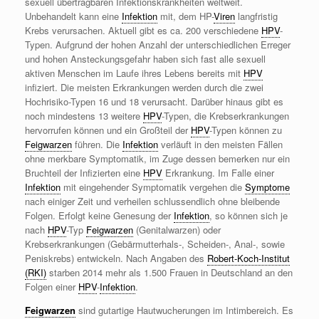
sexuell übertragbaren Infektionskrankheiten weltweit.
Unbehandelt kann eine
Infektion
mit, dem HP-
Viren
langfristig
Krebs verursachen. Aktuell gibt es ca. 200 verschiedene
HPV
-
Typen. Aufgrund der hohen Anzahl der unterschiedlichen Erreger
und hohen Ansteckungsgefahr haben sich fast alle sexuell
aktiven Menschen im Laufe ihres Lebens bereits mit
HPV
infiziert. Die meisten Erkrankungen werden durch die zwei
Hochrisiko-Typen 16 und 18 verursacht. Darüber hinaus gibt es
noch mindestens 13 weitere
HPV
-Typen, die Krebserkrankungen
hervorrufen können und ein Großteil der
HPV
-Typen können zu
Feigwarzen
führen. Die
Infektion
verläuft in den meisten Fällen
ohne merkbare Symptomatik, im Zuge dessen bemerken nur ein
Bruchteil der Infizierten eine
HPV
Erkrankung. Im Falle einer
Infektion
mit eingehender Symptomatik vergehen die
Symptome
nach einiger Zeit und verheilen schlussendlich ohne bleibende
Folgen. Erfolgt keine Genesung der
Infektion
, so können sich je
nach
HPV
-Typ
Feigwarzen
(Genitalwarzen) oder
Krebserkrankungen (Gebärmutterhals-, Scheiden-, Anal-, sowie
Peniskrebs) entwickeln. Nach Angaben des
Robert-Koch-Institut
(RKI)
starben 2014 mehr als 1.500 Frauen in Deutschland an den
Folgen einer
HPV
-
Infektion
.
Feigwarzen
sind gutartige Hautwucherungen im Intimbereich. Es