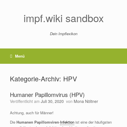
Zum
Inhalt
springen
impf.wiki sandbox
Dein Impflexikon
Menü
Kategorie-Archiv:
HPV
Humaner Papillomvirus (HPV)
Veröffentlicht am
Juli 30, 2020
von
Mona Nöltner
Achtung, auch für Männer!
Die
Humanen Papillomviren
-
Infektion
ist eine der häufigsten