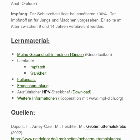
Anal- Oralsex)
Impfung
: Der Schutzeffekt liegt bei annähernd 100%. Der
Impfstoff ist für Jungs und Mädchen vorgesehen. Er sollte im
Alter zwischen 9 und 14 Jahren verabreicht werden.
Lernmaterial:
Meine Gesundheit in meinen Händen
(Kinderlexikon)
Lernkarte
Impfstoff
Krankheit
Foliensatz
Fragensammlung
Ausführlicher
HPV
-Steckbrief (
Download
)
Weitere Informationen
(Kooperation mit www.impf-dich.org)
Quellen:
Dupont, F., Amey-Özel, M., Feichter, M.,
Gebärmutterhalskrebs
(2022):
https://www.netdoktor.de/krankheiten/gebaermutterhalskrebs/
,