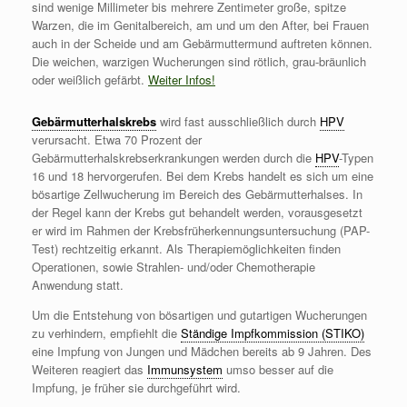
sind wenige Millimeter bis mehrere Zentimeter große, spitze
Warzen, die im Genitalbereich, am und um den After, bei Frauen
auch in der Scheide und am Gebärmuttermund auftreten können.
Die weichen, warzigen Wucherungen sind rötlich, grau-bräunlich
oder weißlich gefärbt.
Weiter Infos!
Gebärmutterhalskrebs
wird fast ausschließlich durch
HPV
verursacht. Etwa 70 Prozent der
Gebärmutterhalskrebserkrankungen werden durch die
HPV
-Typen
16 und 18 hervorgerufen. Bei dem Krebs handelt es sich um eine
bösartige Zellwucherung im Bereich des Gebärmutterhalses. In
der Regel kann der Krebs gut behandelt werden, vorausgesetzt
er wird im Rahmen der Krebsfrüherkennungsuntersuchung (PAP-
Test) rechtzeitig erkannt. Als Therapiemöglichkeiten finden
Operationen, sowie Strahlen- und/oder Chemotherapie
Anwendung statt.
Um die Entstehung von bösartigen und gutartigen Wucherungen
zu verhindern, empfiehlt die
Ständige Impfkommission (STIKO)
eine Impfung von Jungen und Mädchen bereits ab 9 Jahren. Des
Weiteren reagiert das
Immunsystem
umso besser auf die
Impfung, je früher sie durchgeführt wird.