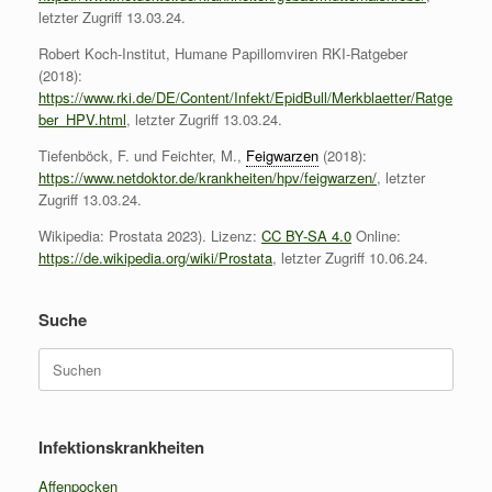
letzter Zugriff 13.03.24.
Robert Koch-Institut, Humane Papillomviren RKI-Ratgeber
(2018):
https://www.rki.de/DE/Content/Infekt/EpidBull/Merkblaetter/Ratge
ber_HPV.html
, letzter Zugriff 13.03.24.
Tiefenböck, F. und Feichter, M.,
Feigwarzen
(2018):
https://www.netdoktor.de/krankheiten/hpv/feigwarzen/
, letzter
Zugriff 13.03.24.
Wikipedia: Prostata 2023). Lizenz:
CC BY-SA 4.0
Online:
https://de.wikipedia.org/wiki/Prostata
, letzter Zugriff 10.06.24.
Suche
Suchen
nach:
Infektionskrankheiten
Affenpocken