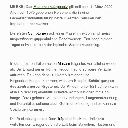
MERKE:
Das
Masernschutzgesetz
gilt seit dem 1. März 2020.
Alle nach 1970 geborenen Personen, die in einer
Gemeinschaftseinrichtung betreut werden, müssen den
Impfschutz nachweisen.
Die ersten
Symptome
nach einer Maserninfektion sind meist
unspezifische grippeähnliche Beschwerden. Erst nach einigen
Tagen entwickelt sich der typische
Masern
-Ausschlag.
In den meisten Fällen heilen
Masern
folgenlos von alleine wieder
ab. Bei Erwachsenen können jedoch häufig schwere Verläufe
auftreten. Es kann dabei zu Komplikationen und
Folgeerkrankungen kommen, wie zum Beispiel
Schädigungen
des Zentralnerven-Systems
. Bei Kindern unter fünf Jahren kann
eine Erkrankung ebenfalls schwere Komplikationen mit sich
bringe. Dazu gehören Mittelohrentzündungen, Lungenentzündung
und Durchfälle, seltener auch Gehirnentzündung und es kann zu
Spätfolgen kommen.
Die Ansteckung erfolgt über
Tröpfcheninfektion
. Infizierte
verteilen den Erreger durch die Luft beim Sprechen, Husten und