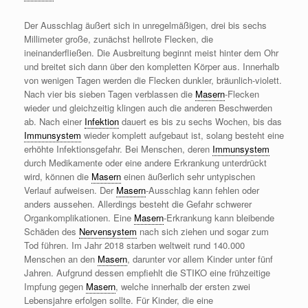
Der Ausschlag äußert sich in unregelmäßigen, drei bis sechs
Millimeter große, zunächst hellrote Flecken, die
ineinanderfließen. Die Ausbreitung beginnt meist hinter dem Ohr
und breitet sich dann über den kompletten Körper aus. Innerhalb
von wenigen Tagen werden die Flecken dunkler, bräunlich-violett.
Nach vier bis sieben Tagen verblassen die
Masern
-Flecken
wieder und gleichzeitig klingen auch die anderen Beschwerden
ab. Nach einer
Infektion
dauert es bis zu sechs Wochen, bis das
Immunsystem
wieder komplett aufgebaut ist, solang besteht eine
erhöhte Infektionsgefahr. Bei Menschen, deren
Immunsystem
durch Medikamente oder eine andere Erkrankung unterdrückt
wird, können die
Masern
einen äußerlich sehr untypischen
Verlauf aufweisen. Der
Masern
-Ausschlag kann fehlen oder
anders aussehen. Allerdings besteht die Gefahr schwerer
Organkomplikationen. Eine
Masern
-Erkrankung kann bleibende
Schäden des
Nervensystem
nach sich ziehen und sogar zum
Tod führen. Im Jahr 2018 starben weltweit rund 140.000
Menschen an den
Masern
, darunter vor allem Kinder unter fünf
Jahren. Aufgrund dessen empfiehlt die STIKO eine frühzeitige
Impfung gegen
Masern
, welche innerhalb der ersten zwei
Lebensjahre erfolgen sollte. Für Kinder, die eine