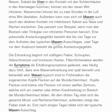
Niesen. Sobald die
Viren
in den Kontakt mit den Schleimhäuten
in den Atemwegen kommen, können sie den neuen Wirt
infizieren. Masernviren können bis zu zwei Stunden in der Luft
ohne Wirt überleben. Außerdem kann man sich mit
Masern
auch
durch den direkten Kontakt mit infektiösem Sekret aus Nase und
Rachen anstecken. Das passiert zum Beispiel, wenn man das
Besteck oder Trinkglas von infizierten Personen benutzt. Eine
potenzielle Ansteckungsgefahr besteht drei bis vier Tage vor
dem Auftreten des typischen
Masern
-Ausschlages, zwei Tage
vor dem Ausbruch besteht die größte Ansteckungsgefahr.
Die Erkrankung beginnt mit mäßigem Fieber, Schnupfen,
Halsschmerzen und trockenen Husten. Fälschlicherweise werden
die
Symptome
als Erkältungssymptome gedeutet, was häufig
dazu führt, dass eine Masernerkrankung erst spät bemerkt und
behandelt wird.
Masern
-typisch sind im Frühstadium die
sogenannten Koplik-Flecken auf der Mundschleimhaut. Koplik-
Flecken sind kleine rote Flecken mit einem weißen Zentrum,
welche sich am zweiten oder dritten Krankheitstag im Bereich
der Mundschleimhaut bilden. Ab dem dritten Tag rötet sich die
gesamte Mund- und Rachenschleimhaut, außerdem steigt das
Fieber stark an. Erst nach einigen Tagen bildet sich der typische
Masern
-Ausschlag.