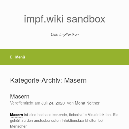
Zum
Inhalt
springen
impf.wiki sandbox
Dein Impflexikon
Menü
Kategorie-Archiv:
Masern
Masern
Veröffentlicht am
Juli 24, 2020
von
Mona Nöltner
Masern
ist eine hochansteckende, fieberhafte Virusinfektion. Sie
gehört zu den ansteckendsten Infektionskrankheiten bei
Menschen.