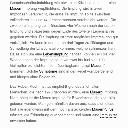
Gemeinschaftseinrichtung wie etwa eine Kita besuchen, ist eine
Masern
-Impfung verpflichtend. Die Impfung wird in zwei
Impfdosen verabreicht, die erste Teilimpfung sollte zwischen
vollendeten 11. und 14. Lebensmonaten verabreicht werden. Die
zweite Teilimpfung soll frühestens vier Wochen nach der ersten
Impfung und spätestens gegen Ende des zweiten Lebensjahres
gegeben werden. Die Impfung ist trotz möglicher Impfreaktion gut
verträglich. Es kann in den ersten drei Tagen zu Rötungen und
Schwellung der Einstichstelle kommen, welche schmerzen kann.
Da es sich um eine
Lebensimpfung
handelt, können ein bis vier
Wochen nach der Impfung bei etwa zwei bis fünf von 100
Geimpften zu leichten, nicht übertragbaren „Impf-
Masern
“
kommen. Solche
Symptome
sind in der Regel vorrübergehend
und klingen ohne Folgen ab.
Das Robert-Koch-Institut empfiehlt grundsätzlich allen
Menschen, die nach 1970 geboren wurden, eine
Masern
-Impfung.
Nicht nötig ist die Masernimpfung für Erwachsene, die vor 1970
geboren wurden. Man geht nämlich davon aus, dass sich diese
fast alle irgendwann mit dem hoch ansteckenden
Masern
-
Virus
infiziert, die Erkrankung durchgemacht und somit eine
Immunität
erworben haben.