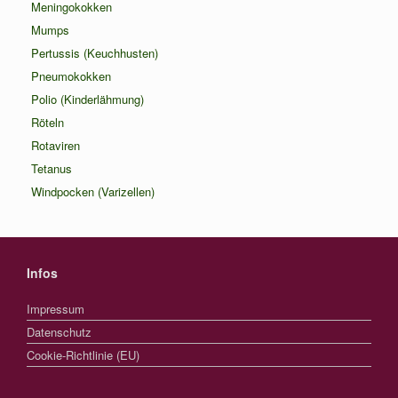
Meningokokken
Mumps
Pertussis (Keuchhusten)
Pneumokokken
Polio (Kinderlähmung)
Röteln
Rotaviren
Tetanus
Windpocken (Varizellen)
Infos
Impressum
Datenschutz
Cookie-Richtlinie (EU)