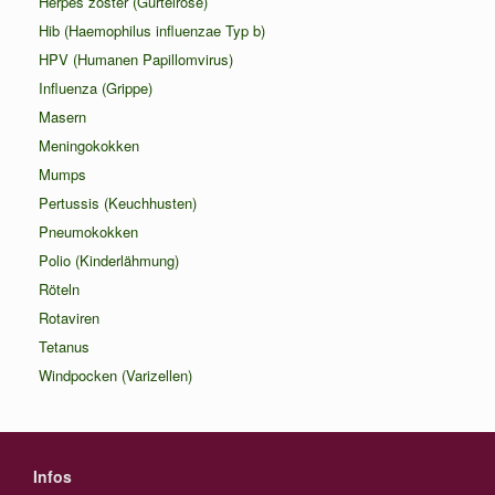
Herpes zoster (Gürtelrose)
Hib (Haemophilus influenzae Typ b)
HPV (Humanen Papillomvirus)
Influenza (Grippe)
Masern
Meningokokken
Mumps
Pertussis (Keuchhusten)
Pneumokokken
Polio (Kinderlähmung)
Röteln
Rotaviren
Tetanus
Windpocken (Varizellen)
Infos