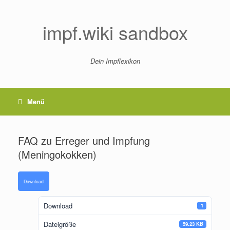
Zum
Inhalt
springen
impf.wiki sandbox
Dein Impflexikon
Menü
FAQ zu Erreger und Impfung
(Meningokokken)
Download
Download
1
Dateigröße
59.23 KB